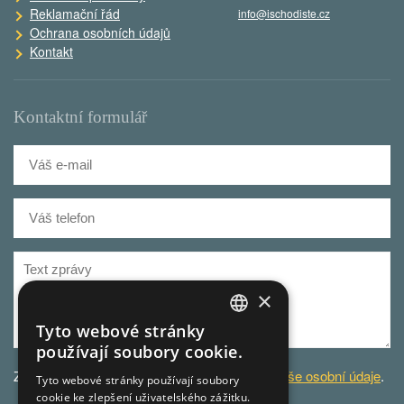
Reklamační řád
info@ischodiste.cz
Ochrana osobních údajů
Kontakt
Kontaktní formulář
×
Tyto webové stránky
CZECH
používají soubory cookie.
GERMAN
Za účelem odbavení dotazu
zpracováváme Vaše osobní údaje
.
Tyto webové stránky používají soubory
cookie ke zlepšení uživatelského zážitku.
CZECH