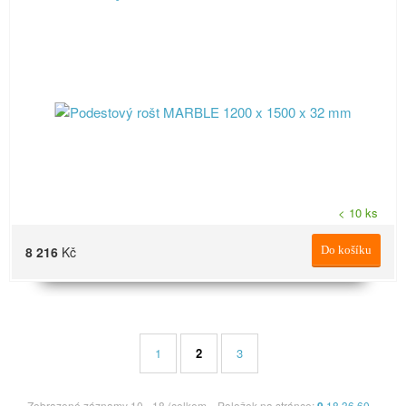
< 10 ks
8 216
Kč
Do košíku
1
2
3
Zobrazené záznamy 10 - 18 (celkem
Položek na stránce:
18
36
60