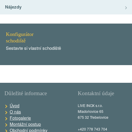
Nájezdy
Konfigurátor
schodiště
Sestavte si vlastní schodiště
Důležité informace
Kontaktní údaje
Úvod
LIVE INOX s.r.o.
O nás
Mladoňovice 65
675 32 Třebelovice
Fotogalerie
Montážní postup
+420 778 743 704
Obchodní podmínky