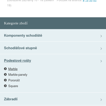
9
19)
Kategorie zboží
Komponenty schodiště
Schodišťové stupně
Podestové rošty
Marble
Marble-panely
Pororošt
Square
Zábradlí