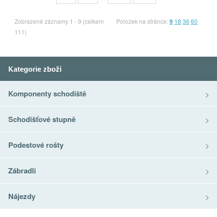
Zobrazené záznamy 1 - 9 (celkem
Položek na stránce:
9
18
36
60
111)
Kategorie zboží
Komponenty schodiště
Schodišťové stupně
Podestové rošty
Zábradlí
Nájezdy