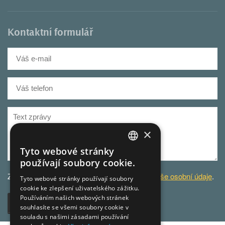
Kontaktní formulář
×
Tyto webové stránky
CZECH
používají soubory cookie.
GERMAN
Za účelem odbavení dotazu
zpracováváme Vaše osobní údaje
.
Tyto webové stránky používají soubory
cookie ke zlepšení uživatelského zážitku.
CZECH
Používáním našich webových stránek
Odeslat
souhlasíte se všemi soubory cookie v
souladu s našimi zásadami používání