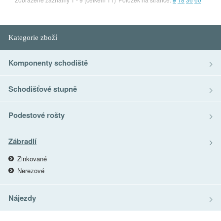
9
Kategorie zboží
Komponenty schodiště
Schodišťové stupně
Podestové rošty
Zábradlí
Zinkované
Nerezové
Nájezdy