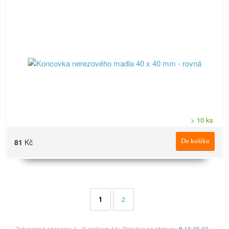
> 10 ks
81
Kč
Do košíku
1
2
Zobrazené záznamy 1 - 9 (celkem 11)
Položek na stránce:
18
36
60