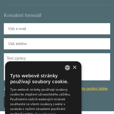
Kontaktní formulář
×
Tyto webové stránky
CZECH
používají soubory cookie.
GERMAN
Za účelem odbavení dotazu
zpracováváme Vaše osobní údaje
.
Tyto webové stránky používají soubory
cookie ke zlepšení uživatelského zážitku.
CZECH
Používáním našich webových stránek
Odeslat
souhlasíte se všemi soubory cookie v
souladu s našimi zásadami používání
souborů cookie.
Více informací