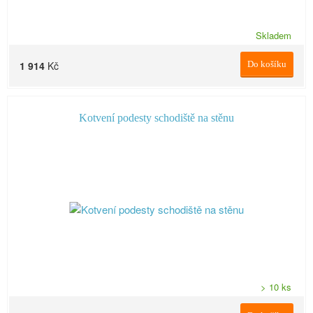
Skladem
1 914
Kč
Do košíku
Kotvení podesty schodiště na stěnu
> 10 ks