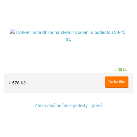
> 30 ks
1 578
Kč
Do košíku
Zinkovaná bočnice podesty - pravá