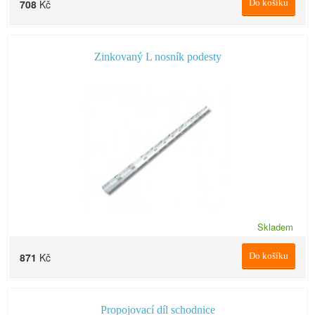
708
Kč
Do košíku
Zinkovaný L nosník podesty
Skladem
871
Kč
Do košíku
Propojovací díl schodnice