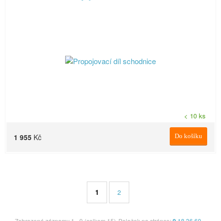
< 10 ks
1 955
Kč
Do košíku
1
2
Zobrazené záznamy 1 - 9 (celkem 15)
Položek na stránce:
18
36
60