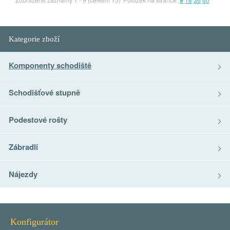
9
Kategorie zboží
Komponenty schodiště
Schodišťové stupně
Podestové rošty
Zábradlí
Nájezdy
Konfigurátor