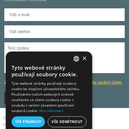
×
Tyto webové stránky
CZECH
používají soubory cookie.
GERMAN
Za účelem odbavení dotazu
zpracováváme Vaše osobní údaje
.
Tyto webové stránky používají soubory
cookie ke zlepšení uživatelského zážitku.
CZECH
Používáním našich webových stránek
Odeslat
souhlasíte se všemi soubory cookie v
souladu s našimi zásadami používání
souborů cookie.
Více informací
© 2013-2026 Live Home s.r.o., všechna práva
VŠE PŘIJMOUT
VŠE ODMÍTNOUT
vyhrazena