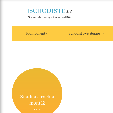
ISCHODISTE
.cz
Stavebnicový systém schodiště
Komponenty
Schodišťové stupně
Snadná a rychlá
montáž
více