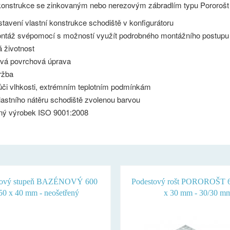
konstrukce se zinkovaným nebo nerezovým zábradlím typu Pororošt 
tavení vlastní konstrukce schodiště v konfigurátoru
ntáž svépomocí s možností využít podrobného montážního postupu
 životnost
ová povrchová úprava
ržba
ůči vlhkosti, extrémním teplotním podmínkám
astního nátěru schodiště zvolenou barvou
aný výrobek ISO 9001:2008
ťový stupeň BAZÉNOVÝ 600
Podestový rošt POROROŠT 6
50 x 40 mm - neošetřený
x 30 mm - 30/30 m