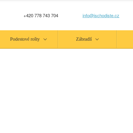
+420 778 743 704
info@ischodiste.cz
Podestové rošty
Zábradlí