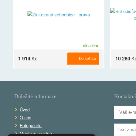
skladem
1 914
Kč
10 280
K
Do košíku
Důležité informace
Kontaktní
Úvod
O nás
Fotogalerie
Montážní postup