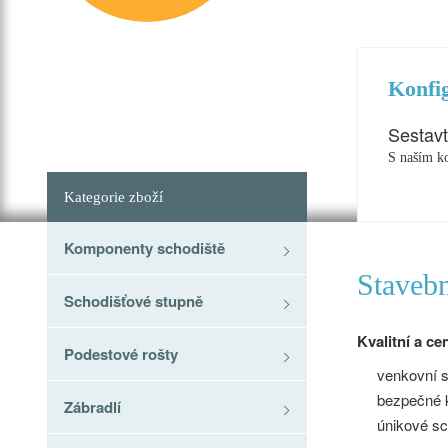
Konfig
Sestavt
S naším ko
Kategorie zboží
Komponenty schodiště
Staveb
Schodišťové stupně
Kvalitní a c
Podestové rošty
venkovní s
bezpečné 
Zábradlí
únikové sc