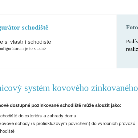
urátor schodiště
Foto
e si vlastní schodiště
Podív
nfigurátorem je to snadné
reali
nicový systém kovového zinkovaného 
enově dostupné pozinkované schodiště může sloužit jako:
chodiště do exteriéru a zahrady domu
kovové schody (s protiskluzovým povrchem) do výrobních provozů
hodiště