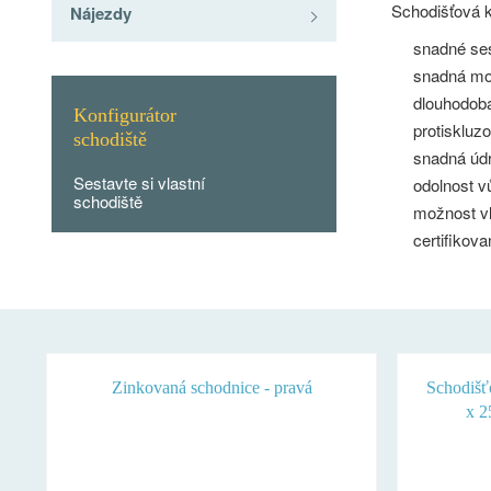
Schodišťová 
Nájezdy
snadné ses
snadná mo
dlouhodobá
Konfigurátor
protiskluz
schodiště
snadná úd
Sestavte si vlastní
odolnost v
schodiště
možnost vl
certifikov
Zinkovaná schodnice - pravá
Schodiš
x 2