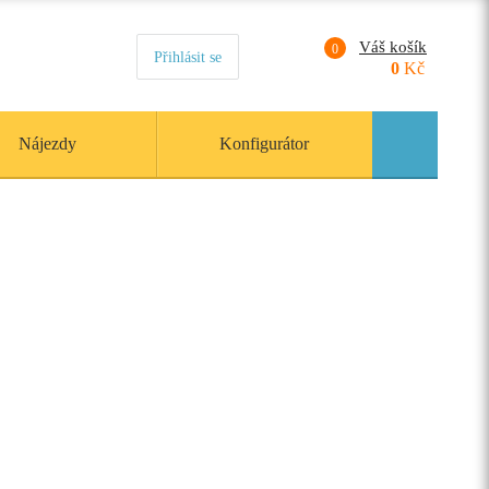
Váš košík
0
Přihlásit se
0
Kč
Nájezdy
Konfigurátor