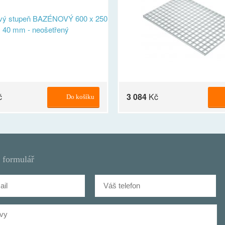
č
3 084
Kč
Do košíku
 formulář