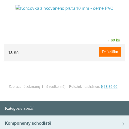
> 60 ks
18
Kč
Do košíku
Zobrazené záznamy 1 - 5 (celkem 5)
Položek na stránce:
9
18
36
60
Kategorie zboží
Komponenty schodiště