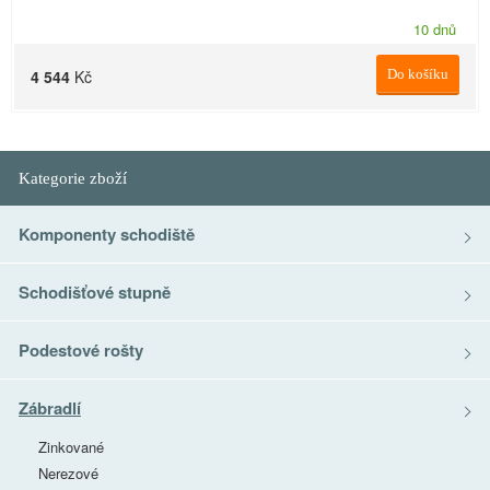
10 dnů
4 544
Kč
Do košíku
Kategorie zboží
Komponenty schodiště
Schodišťové stupně
Podestové rošty
Zábradlí
Zinkované
Nerezové