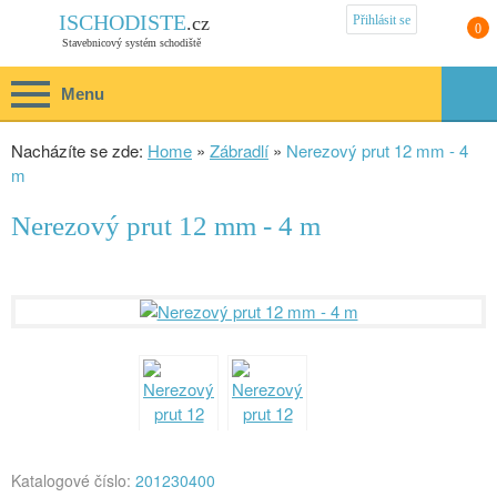
Přihlásit se
ISCHODISTE
.cz
0
Stavebnicový systém schodiště
Menu
Nacházíte se zde:
Home
»
Zábradlí
»
Nerezový prut 12 mm - 4
m
Nerezový prut 12 mm - 4 m
Katalogové číslo:
201230400