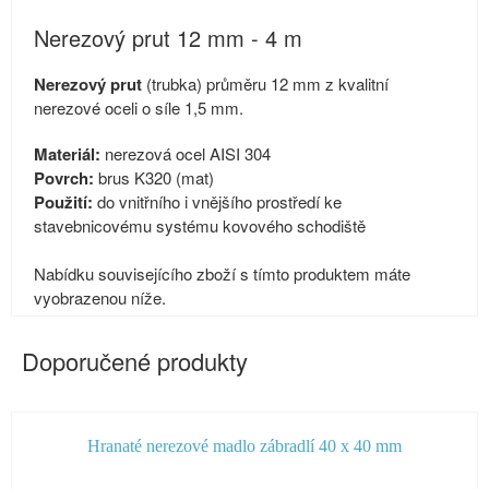
Nerezový prut 12 mm - 4 m
Nerezový prut
(trubka) průměru 12 mm z kvalitní
nerezové oceli o síle 1,5 mm.
Materiál:
nerezová ocel AISI 304
Povrch:
brus K320 (mat)
Použití:
do vnitřního i vnějšího prostředí ke
stavebnicovému systému kovového schodiště
Nabídku souvisejícího zboží s tímto produktem máte
vyobrazenou níže.
Doporučené produkty
Hranaté nerezové madlo zábradlí 40 x 40 mm