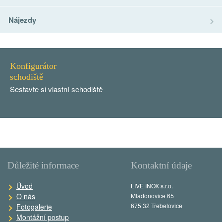
Nájezdy
Konfigurátor
schodiště
Sestavte si vlastní schodiště
Důležité informace
Kontaktní údaje
Úvod
LIVE INOX s.r.o.
O nás
Mladoňovice 65
675 32 Třebelovice
Fotogalerie
Montážní postup