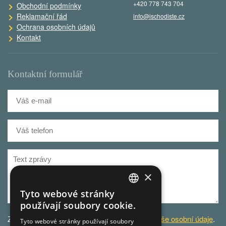
+420 778 743 704
Obchodní podmínky
Reklamační řád
info@ischodiste.cz
Ochrana osobních údajů
Kontakt
Kontaktní formulář
×
Tyto webové stránky
CZECH
používají soubory cookie.
GERMAN
Za účelem odbavení dotazu
zpracováváme Vaše osobní údaje
.
Tyto webové stránky používají soubory