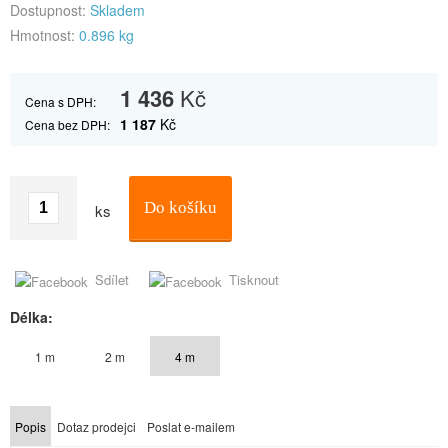
Dostupnost:
Skladem
Hmotnost:
0.896 kg
1 436
Kč
Cena s DPH:
1 187
Kč
Cena bez DPH:
Do košíku
ks
Sdílet
Tisknout
Délka:
1 m
2 m
4 m
Popis
Dotaz prodejci
Poslat e-mailem