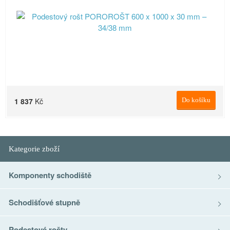
1 837
Kč
Do košíku
Kategorie zboží
Komponenty schodiště
Schodišťové stupně
Podestové rošty