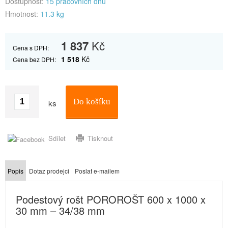
Dostupnost:
15 pracovních dnů
Hmotnost:
11.3 kg
1 837
Kč
Cena s DPH:
1 518
Kč
Cena bez DPH:
Do košíku
ks
Sdílet
Tisknout
Popis
Dotaz prodejci
Poslat e-mailem
Podestový rošt POROROŠT 600 x 1000 x
30 mm – 34/38 mm