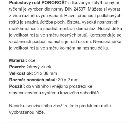
Podestový rošt POROROŠT
s lisovanými čtyřhrannými
tyčemi je vyroben dle normy DIN 24537. Můžete si vybrat
z více rozměrových variant. Hlavní předností podlahových
roštů je snadná údržba ploch, čistota, vysoká nosnost při
malé hmotnosti a snadná montáž i demontáž. Nosná délka
je velikost roštu ve směru nosných prutů, koresponduje se
vzdáleností podpor, na nichž je rošt uložen. Nenosná šířka
je velikost roštu ve směru kolmém na nosnou délku.
Materiál:
ocel
Povrch:
žárový zinek
Velikost ok:
34 x 38 mm
Rozměr nosných pásů:
30 x 2 mm
Použití:
do vnitřního i vnějšího prostředí ke
stavebnicovému systému kovového schodiště
Nabídku souvisejícího zboží s tímto produktem máte
vyobrazenou níže.