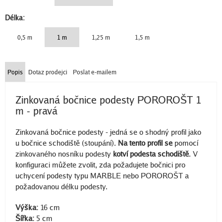
Délka:
0,5 m
1 m
1,25 m
1,5 m
Popis
Dotaz prodejci
Poslat e-mailem
Zinkovaná bočnice podesty POROROŠT 1
m - pravá
Zinkovaná bočnice podesty - jedná se o shodný profil jako
u bočnice schodiště (stoupání).
Na tento profil se
pomocí
zinkovaného nosníku podesty
kotví podesta schodiště
. V
konfiguraci můžete zvolit, zda požadujete bočnici pro
uchycení podesty typu MARBLE nebo POROROŠT a
požadovanou délku podesty.
Výška:
16 cm
Šířka:
5 cm