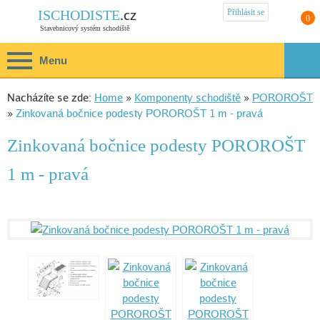
Přihlásit se
.cz
ISCHODISTE
0
Stavebnicový systém schodiště
Menu
Nacházíte se zde:
Home
»
Komponenty schodiště
»
POROROŠT
»
Zinkovaná bočnice podesty POROROŠT 1 m - pravá
Zinkovaná bočnice podesty POROROŠT
1 m - pravá