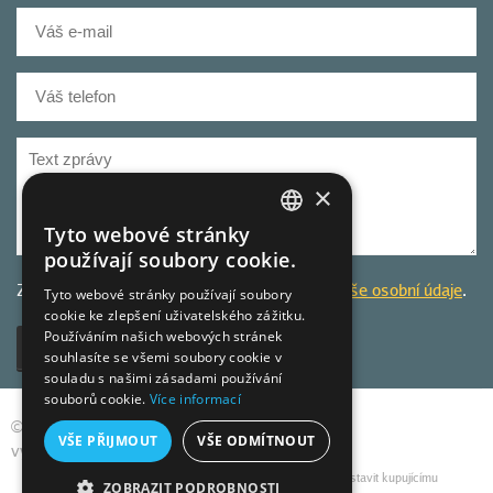
×
Tyto webové stránky
CZECH
používají soubory cookie.
GERMAN
Za účelem odbavení dotazu
zpracováváme Vaše osobní údaje
.
Tyto webové stránky používají soubory
cookie ke zlepšení uživatelského zážitku.
CZECH
Používáním našich webových stránek
Odeslat
souhlasíte se všemi soubory cookie v
souladu s našimi zásadami používání
souborů cookie.
Více informací
© 2013-2026 Live Home s.r.o., všechna práva
VŠE PŘIJMOUT
VŠE ODMÍTNOUT
vyhrazena
Podle zákona o evidenci tržeb je prodávající povinen vystavit kupujícímu
ZOBRAZIT PODROBNOSTI