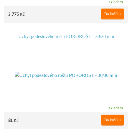
skladem
Do košíku
3 775
Kč
Úchyt podestového roštu POROROŠT - 30/30 mm
skladem
Do košíku
81
Kč