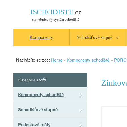
ISCHODISTE
.cz
Stavebnicový systém schodiště
Komponenty
Schodišťové stupně
Nacházíte se zde:
Home
»
Komponenty schodiště
»
PORO
Kategorie zboží
Zinkov
Komponenty schodiště
Schodišťové stupně
Podestové rošty