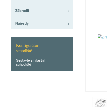
Zábradlí
Nájezdy
Konfigurátor
schodiště
Sestavte si vlastní
schodiště