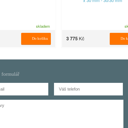
skladem
s
3 775
Kč
Do košíku
Do k
 formulář