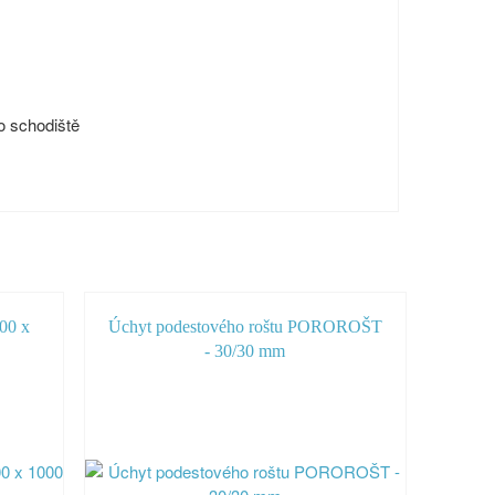
o schodiště
00 x
Úchyt podestového roštu POROROŠT
- 30/30 mm