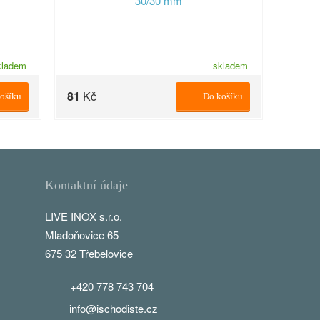
kladem
skladem
81
Kč
ošíku
Do košíku
Kontaktní údaje
LIVE INOX s.r.o.
Mladoňovice 65
675 32 Třebelovice
+420 778 743 704
info@ischodiste.cz