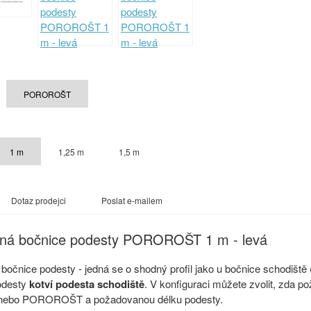
POROROŠT
1 m
1,25 m
1,5 m
Dotaz prodejci
Poslat e-mailem
aná bočnice podesty POROROŠT 1 m - levá
bočnice podesty - jedná se o shodný profil jako u bočnice schodiště 
odesty
kotví podesta schodiště
. V konfiguraci můžete zvolit, zda p
ebo POROROŠT a požadovanou délku podesty.