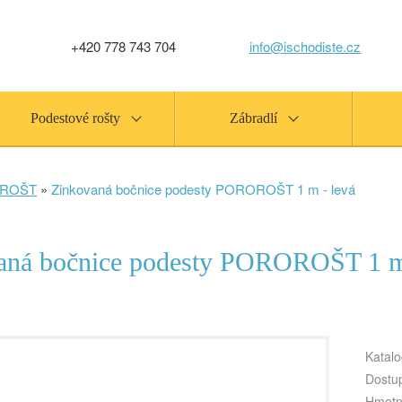
+420 778 743 704
info@ischodiste.cz
Podestové rošty
Zábradlí
ROŠT
»
Zinkovaná bočnice podesty POROROŠT 1 m - levá
aná bočnice podesty POROROŠT 1 m
Katalo
Dostu
Hmotn