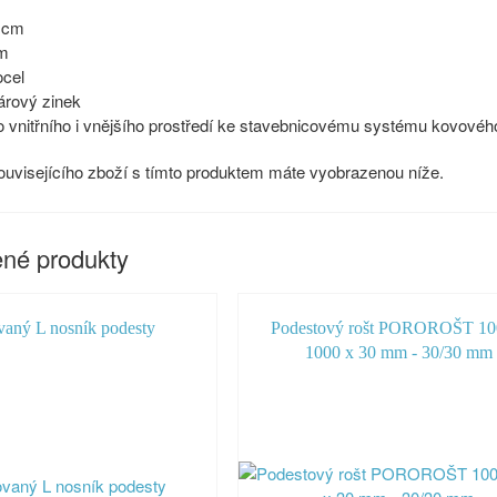
 cm
m
cel
rový zinek
o vnitřního i vnějšího prostředí ke stavebnicovému systému kovovéh
uvisejícího zboží s tímto produktem máte vyobrazenou níže.
né produkty
vaný L nosník podesty
Podestový rošt POROROŠT 10
1000 x 30 mm - 30/30 mm