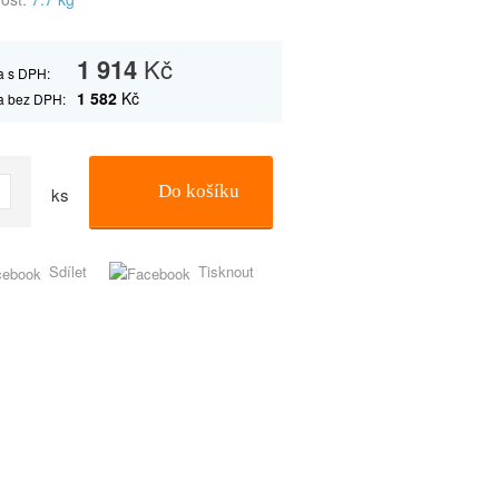
1 914
Kč
 s DPH:
1 582
Kč
a bez DPH:
Do košíku
ks
Sdílet
Tisknout