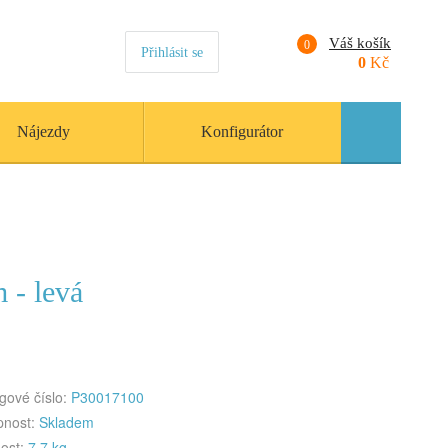
Váš košík
0
Přihlásit se
0
Kč
Nájezdy
Konfigurátor
 - levá
gové číslo:
P30017100
pnost:
Skladem
ost:
7.7 kg