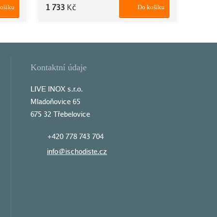
1 733
Kč
ošíku
Do košíku
Kontaktní údaje
LIVE INOX s.r.o.
Mladoňovice 65
675 32 Třebelovice
+420 778 743 704
info@ischodiste.cz