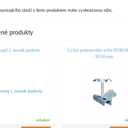
uvisejícího zboží s tímto produktem máte vyobrazenou níže.
né produkty
vaný L nosník podesty
Úchyt podestového roštu POR
- 30/30 mm
skladem
s