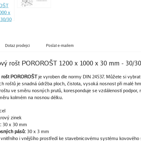
Dotaz prodejci
Poslat e-mailem
ový rošt POROROŠT 1200 x 1000 x 30 mm - 30/3
ý rošt POROROŠT
je vyroben dle normy DIN 24537. Můžete si vybrat 
h roštů je snadná údržba ploch, čistota, vysoká nosnost při malé h
t roštu ve směru nosných prutů, koresponduje se vzdáleností podpor, n
směru kolmém na nosnou délku.
cel
rový zinek
:
30 x 30 mm
osných pásů:
30 x 3 mm
 vnitřního i vnějšího prostředí ke stavebnicovému systému kovového