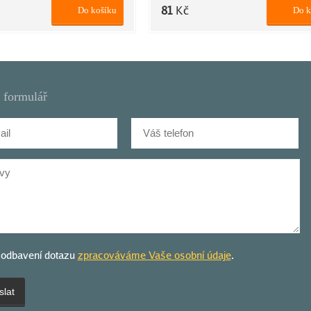
81
Kč
Do košíku
Do k
 formulář
 odbavení dotazu
zpracováváme Vaše osobní údaje
.
lat