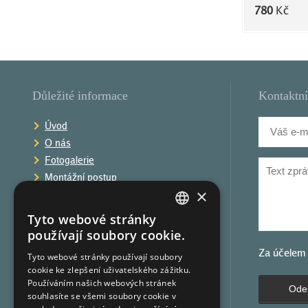
780
Kč
Důležité informace
Kontaktní
Úvod
O nás
Fotogalerie
Montážní postup
×
Obchodní podmínky
Reklamační řád
Tyto webové stránky
CZECH
Ochrana osobních údajů
používají soubory cookie.
Kontakt
GERMAN
Za účelem
Tyto webové stránky používají soubory
cookie ke zlepšení uživatelského zážitku.
CZECH
Používáním našich webových stránek
Odes
souhlasíte se všemi soubory cookie v