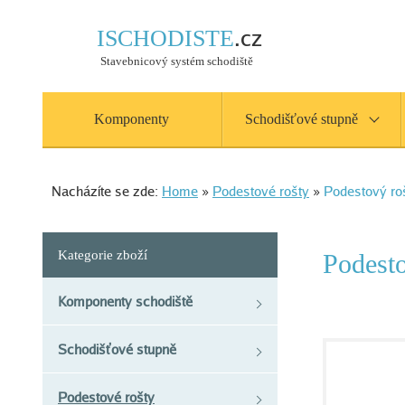
.cz
ISCHODISTE
Stavebnicový systém schodiště
Komponenty
Schodišťové stupně
Nacházíte se zde:
Home
»
Podestové rošty
»
Podestový r
Kategorie zboží
Podest
Komponenty schodiště
Schodišťové stupně
Podestové rošty