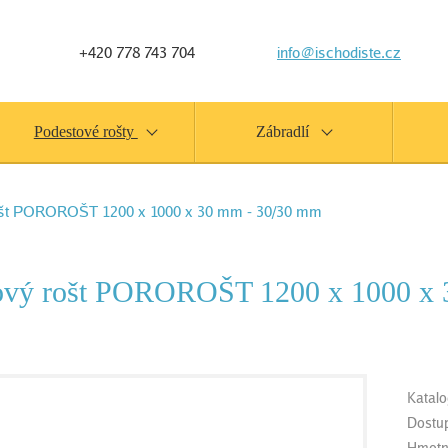
+420 778 743 704
info@ischodiste.cz
Podestové rošty
Zábradlí
ošt POROROŠT 1200 x 1000 x 30 mm - 30/30 mm
ový rošt POROROŠT 1200 x 1000 x 
Katalo
Dostu
Hmotn