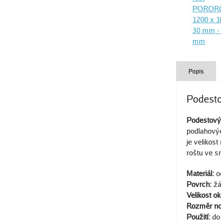
Popis
Podest
Podestov
podlahovýc
je velikos
roštu ve 
Materiál:
o
Povrch:
žá
Velikost ok
Rozměr n
Použití:
do