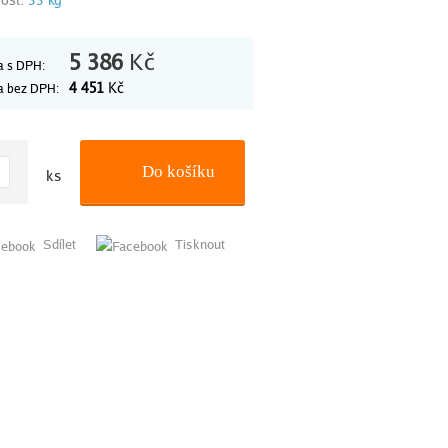
5 386
Kč
 s DPH:
4 451
Kč
a bez DPH:
Do košíku
ks
Sdílet
Tisknout