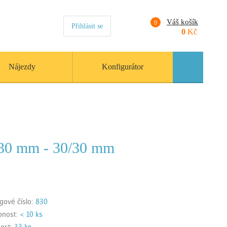
Váš košík
0
Přihlásit se
0
Kč
Nájezdy
Konfigurátor
30 mm - 30/30 mm
gové číslo:
830
pnost:
< 10 ks
ost:
33 kg