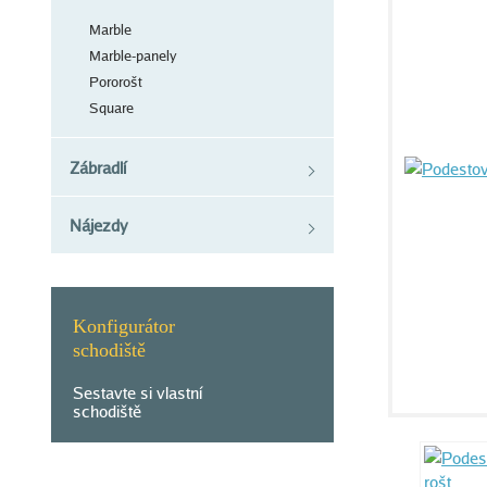
Marble
Marble-panely
Pororošt
Square
Zábradlí
Nájezdy
Konfigurátor
schodiště
Sestavte si vlastní
schodiště