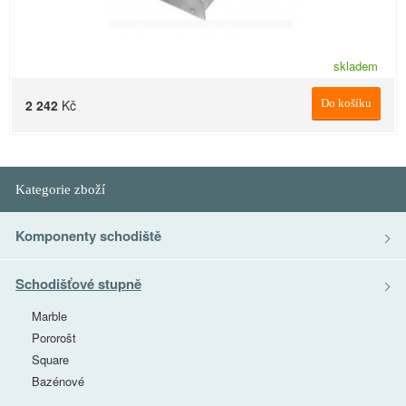
skladem
2 242
Kč
Do košíku
Kategorie zboží
Komponenty schodiště
Schodišťové stupně
Marble
Pororošt
Square
Bazénové