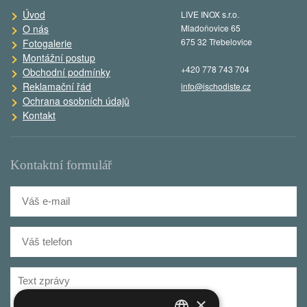
Úvod
LIVE INOX s.r.o.
O nás
Mladoňovice 65
675 32 Třebelovice
Fotogalerie
Montážní postup
+420 778 743 704
Obchodní podmínky
Reklamační řád
info@ischodiste.cz
Ochrana osobních údajů
Kontakt
Kontaktní formulář
×