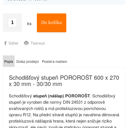
Do košíku
ks
Sdílet
Tisknout
Popis
Dotaz prodejci
Poslat e-mailem
Schodišťový stupeň POROROŠT 600 x 270
x 30 mm - 30/30 mm
Schodišťový
stupeň (nášlap) POROROŠT
. Schodišťový
stupeň je vyroben dle normy DIN 24531 z odporově
svařovaných roštů a má protiskluzovou povrchovou
úpravu R12. Na přední straně stupňů je navařena děrovaná
protiskluzová nášlapná hrana, která nejen snižuje riziko
sklouznutí, ale navíc zvyšuje statickou únosnost stupně a