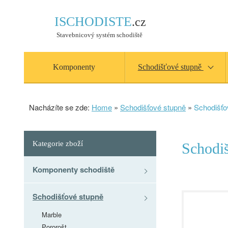
ISCHODISTE
.cz
Stavebnicový systém schodiště
Komponenty
Schodišťové stupně
Nacházíte se zde:
Home
»
Schodišťové stupně
»
Schodišť
Kategorie zboží
Schodi
Komponenty schodiště
Schodišťové stupně
Marble
Pororošt