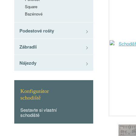
Square
Bazénové
Podestové rošty
Zábradlí
Nájezdy
Konfigurátor
schodiště
Sestavte si vlastní
schodiště