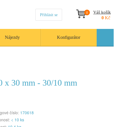
Váš košík
0
Přihlásit se
0
Kč
Nájezdy
Konfigurátor
0 x 30 mm - 30/10 mm
gové číslo:
170618
pnost:
< 10 ks
ost:
10.4 kg