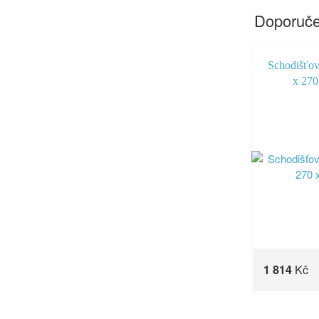
Doporuče
Schodišťo
x 270
1 814
Kč