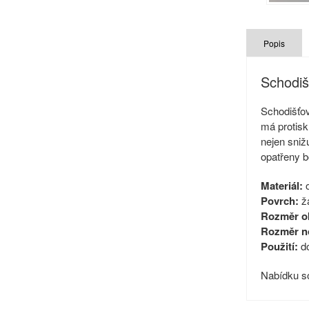
Popis
Schodi
Schodišťo
má protisk
nejen sniž
opatřeny b
Materiál:
o
Povrch:
žá
Rozměr o
Rozměr n
Použití:
do
Nabídku so