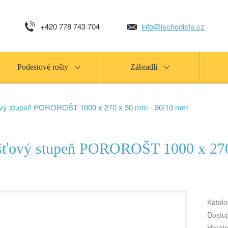
+420 778 743 704
info@ischodiste.cz
Podestové rošty
Zábradlí
ový stupeň POROROŠT 1000 x 270 x 30 mm - 30/10 mm
šťový stupeň POROROŠT 1000 x 27
Katalo
Dostu
Hmotn