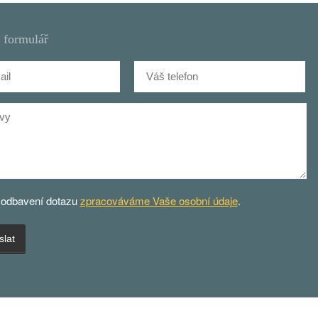
 formulář
 odbavení dotazu
zpracováváme Vaše osobní údaje
.
lat