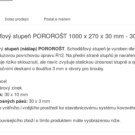
Dotaz prodejci
Poslat e-mailem
šťový stupeň POROROŠT 1000 x 270 x 30 mm - 3
vý
stupeň (nášlap) POROROŠT
. Schodišťový stupeň je vyroben d
luzovou povrchovou úpravu R12. Na přední straně stupňů je navařen
uje riziko sklouznutí, ale navíc zvyšuje statickou únosnost stupně a 
očními deskami o tloušťce 3 mm s otvory pro šrouby.
cel
rový zinek
k:
30 x 10 mm
osných pásů:
30 x 3 mm
 vnitřního i vnějšího prostředí ke stavebnicovému systému kovovéh
uvisejícího zboží s tímto produktem máte vyobrazenou níže.