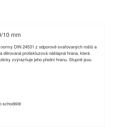
0/10 mm
le normy DIN 24531 z odporově svařovaných roštů a
a děrovaná protiskluzová nášlapná hrana, která
opticky zvýrazňuje jeho přední hranu. Stupně jsou
o schodiště