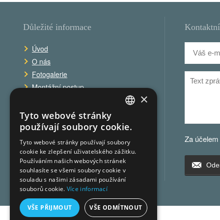
Důležité informace
Kontaktní
Úvod
O nás
Fotogalerie
Montážní postup
×
Obchodní podmínky
Reklamační řád
Tyto webové stránky
CZECH
Ochrana osobních údajů
používají soubory cookie.
GERMAN
Kontakt
Za účelem
Tyto webové stránky používají soubory
cookie ke zlepšení uživatelského zážitku.
CZECH
Používáním našich webových stránek
Odes
souhlasíte se všemi soubory cookie v
souladu s našimi zásadami používání
souborů cookie.
Více informací
VŠE PŘIJMOUT
VŠE ODMÍTNOUT