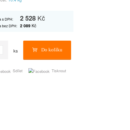
2 528
Kč
 s DPH:
2 089
Kč
a bez DPH:
Do košíku
ks
Sdílet
Tisknout