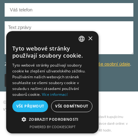
×
Tyto webové stránky
CZECH
používají soubory cookie.
GERMAN
Za účelem odbavení dotazu
zpracováváme Vaše osobní údaje
.
Tyto webové stránky používají soubory
cookie ke zlepšení uživatelského zážitku.
CZECH
Používáním našich webových stránek
Odeslat
souhlasíte se všemi soubory cookie v
souladu s našimi zásadami používání
souborů cookie.
Více informací
© 2013-2026 Live Home s.r.o., všechna práva
VŠE PŘIJMOUT
VŠE ODMÍTNOUT
vyhrazena
Podle zákona o evidenci tržeb je prodávající povinen vystavit kupujícímu
ZOBRAZIT PODROBNOSTI
účtenku. Zároveň je povinen zaevidovat přijatou tržbu u správce daně online: v
POWERED BY COOKIESCRIPT
případě technického výpadku pak nejpozději do 48 hodin.