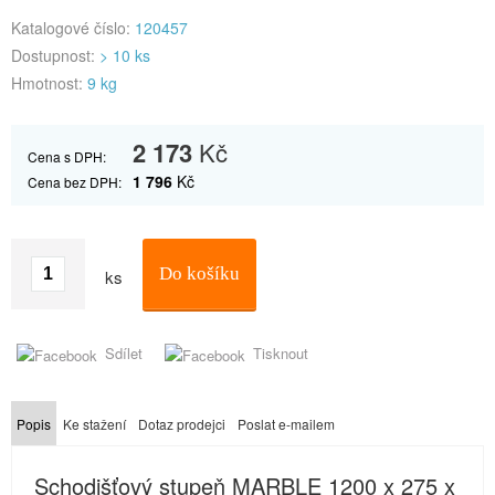
Katalogové číslo:
120457
Dostupnost:
> 10 ks
Hmotnost:
9 kg
2 173
Kč
Cena s DPH:
1 796
Kč
Cena bez DPH:
Do košíku
ks
Sdílet
Tisknout
Popis
Ke stažení
Dotaz prodejci
Poslat e-mailem
Schodišťový stupeň MARBLE 1200 x 275 x