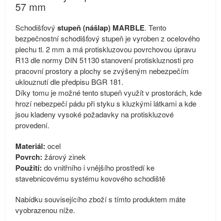
57 mm
Schodišťový
stupeň (nášlap) MARBLE
. Tento
bezpečnostní schodišťový stupeň je vyroben z ocelového
plechu tl. 2 mm a má protiskluzovou povrchovou úpravu
R13 dle normy DIN 51130 stanovení protiskluznosti pro
pracovní prostory a plochy se zvýšeným nebezpečím
uklouznutí dle předpisu BGR 181.
Díky tomu je možné tento stupeň využít v prostorách, kde
hrozí nebezpečí pádu při styku s kluzkými látkami a kde
jsou kladeny vysoké požadavky na protiskluzové
provedení.
Materiál:
ocel
Povrch:
žárový zinek
Použití:
do vnitřního i vnějšího prostředí ke
stavebnicovému systému kovového schodiště
Nabídku souvisejícího zboží s tímto produktem máte
vyobrazenou níže.