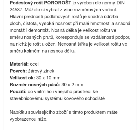
Podestový rošt POROROŠT
je vyroben dle normy DIN
24537. Můžete si vybrat z více rozměrových variant.
Hlavní předností podlahových roštů je snadná údržba
ploch, čistota, vysoká nosnost při malé hmotnosti a snadná
montáž i demontáž. Nosná délka je velikost roštu ve
směru nosných prutů, koresponduje se vzdáleností podpor,
na nichž je rošt uložen. Nenosná šířka je velikost roštu ve
směru kolmém na nosnou délku.
Materiál:
ocel
Povrch:
žárový zinek
Velikost ok:
30 x 10 mm
Rozměr nosných pásů:
30 x 2 mm
Použití:
do vnitřního i vnějšího prostředí ke
stavebnicovému systému kovového schodiště
Nabídku souvisejícího zboží s tímto produktem máte
vyobrazenou níže.