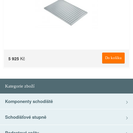
5 925
Kč
Do košíku
Kategorie zboží
Komponenty schodiště
Schodišťové stupně
Podestové rošty