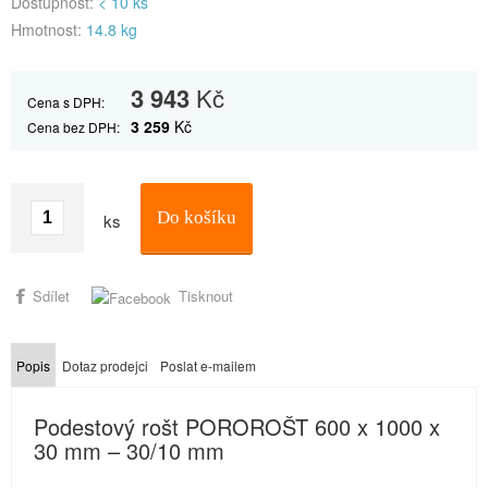
Dostupnost:
< 10 ks
Hmotnost:
14.8 kg
3 943
Kč
Cena s DPH:
3 259
Kč
Cena bez DPH:
Do košíku
ks
Sdílet
Tisknout
Popis
Dotaz prodejci
Poslat e-mailem
Podestový rošt POROROŠT 600 x 1000 x
30 mm – 30/10 mm