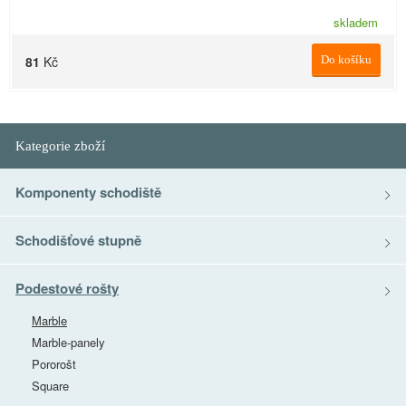
skladem
81
Kč
Do košíku
Kategorie zboží
Komponenty schodiště
Schodišťové stupně
Podestové rošty
Marble
Marble-panely
Pororošt
Square