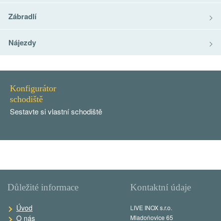
Zábradlí
Nájezdy
Konfigurátor
schodiště
Sestavte si vlastní schodiště
Důležité informace
Kontaktní údaje
Úvod
LIVE INOX s.r.o.
O nás
Mladoňovice 65