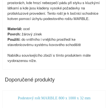
prostorách, kde hrozí nebezpečí pádu při styku s kluzkými
látkami a kde jsou kladeny vysoké požadavky na
protiskluzové provedení. Tento rošt je k bočnici schodnice
kotven pomocí úchytu podestového roštu MARBLE.
Materiál:
ocel
Povrch:
žárový zinek
Použití:
do vnitřního i vnějšího prostředí ke
stavebnicovému systému kovového schodiště
Nabídku souvisejícího zboží s tímto produktem máte
vyobrazenou níže.
Doporučené produkty
Podestový rošt MARBLE 800 x 1000 x 32 mm